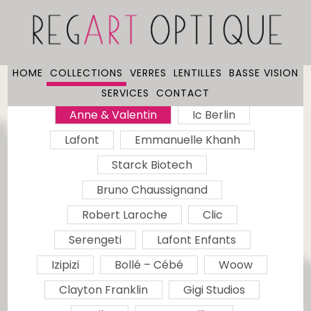
HOME
COLLECTIONS
VERRES
LENTILLES
BASSE VISION
SERVICES
CONTACT
Anne & Valentin
Ic Berlin
Lafont
Emmanuelle Khanh
Starck Biotech
Bruno Chaussignand
Robert Laroche
Clic
Serengeti
Lafont Enfants
Izipizi
Bollé – Cébé
Woow
Clayton Franklin
Gigi Studios