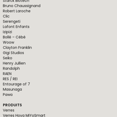
Starck Biotech
Bruno Chaussignand
Robert Laroche
Clic
Serengeti
Lafont Enfants
Izipizi
Bollé – Cébé
Woow
Clayton Franklin
Gigi Studios
Seiko
Henry Jullien
Randolph
RAEN
RES / REI
Entourage of 7
Masunaga
Pawa
PRODUITS
Verres
Verres Hoya MiYoSmart