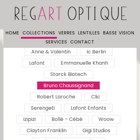
HOME
COLLECTIONS
VERRES
LENTILLES
BASSE VISION
SERVICES
CONTACT
Anne & Valentin
Ic Berlin
Lafont
Emmanuelle Khanh
Starck Biotech
Bruno Chaussignand
Robert Laroche
Clic
Serengeti
Lafont Enfants
Izipizi
Bollé – Cébé
Woow
Clayton Franklin
Gigi Studios