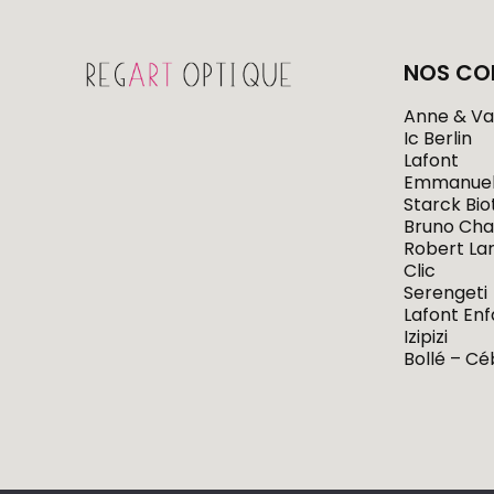
NOS CO
Anne & Va
Ic Berlin
Lafont
Emmanuel
Starck Bi
Bruno Cha
Robert La
Clic
Serengeti
Lafont Enf
Izipizi
Bollé – C