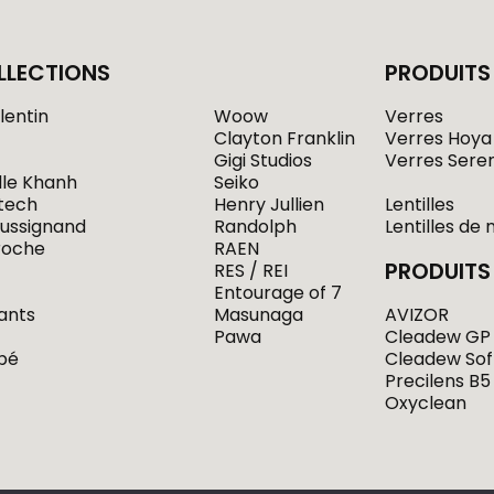
LLECTIONS
PRODUITS
lentin
Woow
Verres
Clayton Franklin
Verres Hoya
Gigi Studios
Verres Sere
le Khanh
Seiko
otech
Henry Jullien
Lentilles
ussignand
Randolph
Lentilles de 
roche
RAEN
PRODUITS 
RES / REI
Entourage of 7
ants
Masunaga
AVIZOR
Pawa
Cleadew GP
ébé
Cleadew Sof
Precilens B5
Oxyclean