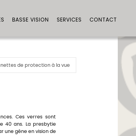
ES
BASSE VISION
SERVICES
CONTACT
unettes de protection à la vue
tances. Ces verres sont
de 40 ans. La presbytie
r une gêne en vision de