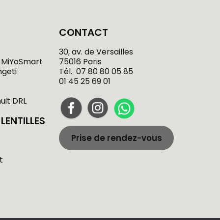
CONTACT
30, av. de Versailles
 MiYoSmart
75016 Paris
ngeti
Tél.
07 80 80 05 85
01 45 25 69 01
nuit DRL
LENTILLES
Prise de rendez-vous
t