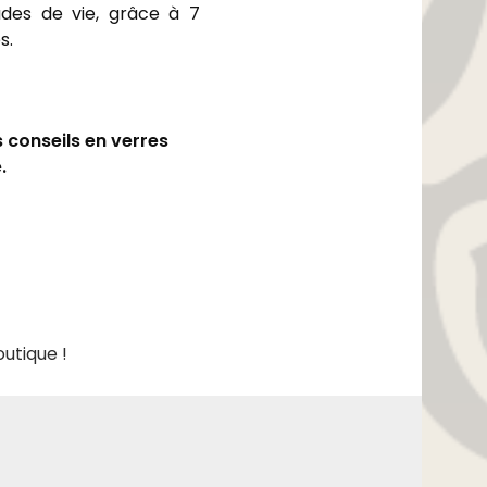
udes de vie, grâce à 7
s.
 conseils en verres
.
utique !