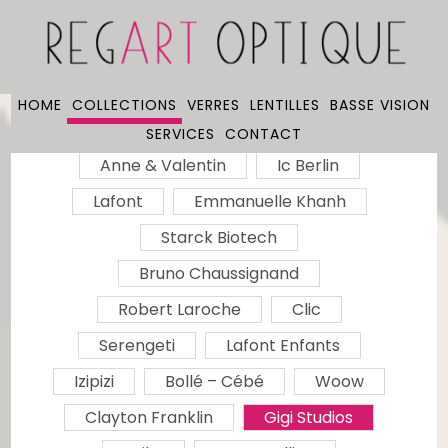
HOME
COLLECTIONS
VERRES
LENTILLES
BASSE VISION
SERVICES
CONTACT
Anne & Valentin
Ic Berlin
Lafont
Emmanuelle Khanh
Starck Biotech
Bruno Chaussignand
Robert Laroche
Clic
Serengeti
Lafont Enfants
Izipizi
Bollé – Cébé
Woow
Clayton Franklin
Gigi Studios