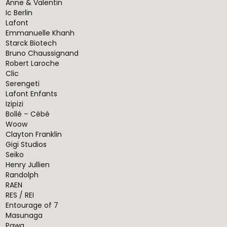
Anne & Valentin
Ic Berlin
Lafont
Emmanuelle Khanh
Starck Biotech
Bruno Chaussignand
Robert Laroche
Clic
Serengeti
Lafont Enfants
Izipizi
Bollé – Cébé
Woow
Clayton Franklin
Gigi Studios
Seiko
Henry Jullien
Randolph
RAEN
RES / REI
Entourage of 7
Masunaga
Pawa