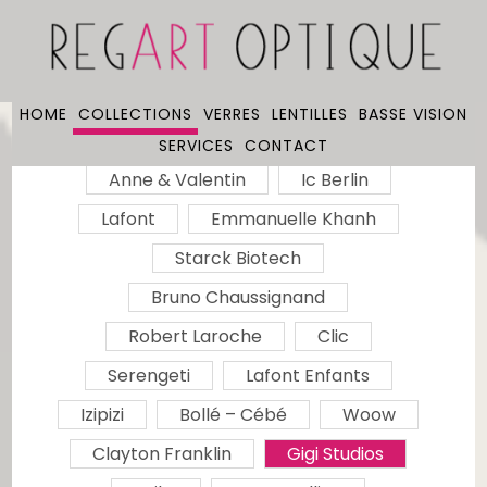
HOME
COLLECTIONS
VERRES
LENTILLES
BASSE VISION
SERVICES
CONTACT
Anne & Valentin
Ic Berlin
Lafont
Emmanuelle Khanh
Starck Biotech
Bruno Chaussignand
Robert Laroche
Clic
Serengeti
Lafont Enfants
Izipizi
Bollé – Cébé
Woow
Clayton Franklin
Gigi Studios