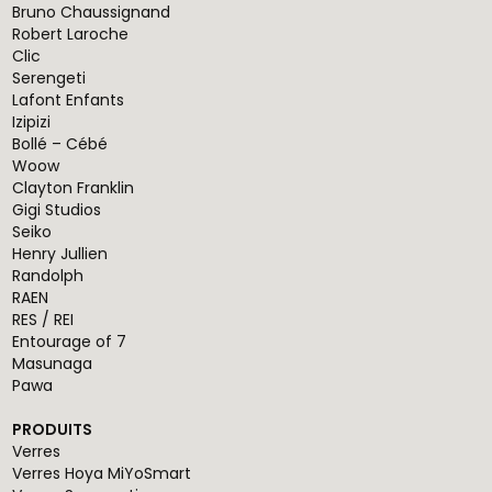
Bruno Chaussignand
Robert Laroche
Clic
Serengeti
Lafont Enfants
Izipizi
Bollé – Cébé
Woow
Clayton Franklin
Gigi Studios
Seiko
Henry Jullien
Randolph
RAEN
RES / REI
Entourage of 7
Masunaga
Pawa
PRODUITS
Verres
Verres Hoya MiYoSmart