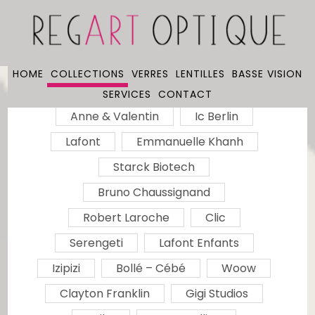
HOME
COLLECTIONS
VERRES
LENTILLES
BASSE VISION
SERVICES
CONTACT
Anne & Valentin
Ic Berlin
Lafont
Emmanuelle Khanh
Starck Biotech
Bruno Chaussignand
Robert Laroche
Clic
Serengeti
Lafont Enfants
Izipizi
Bollé – Cébé
Woow
Clayton Franklin
Gigi Studios