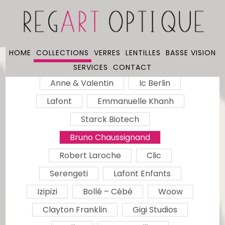
HOME
COLLECTIONS
VERRES
LENTILLES
BASSE VISION
SERVICES
CONTACT
Anne & Valentin
Ic Berlin
Lafont
Emmanuelle Khanh
Starck Biotech
Bruno Chaussignand
Robert Laroche
Clic
Serengeti
Lafont Enfants
Izipizi
Bollé – Cébé
Woow
Clayton Franklin
Gigi Studios