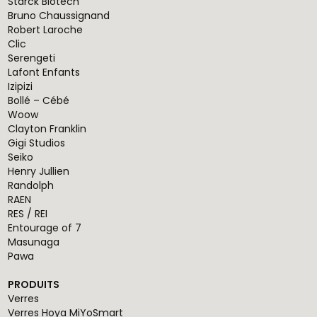
Starck Biotech
Bruno Chaussignand
Robert Laroche
Clic
Serengeti
Lafont Enfants
Izipizi
Bollé – Cébé
Woow
Clayton Franklin
Gigi Studios
Seiko
Henry Jullien
Randolph
RAEN
RES / REI
Entourage of 7
Masunaga
Pawa
PRODUITS
Verres
Verres Hoya MiYoSmart