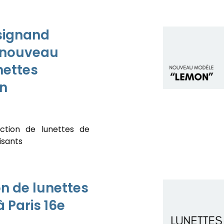
signand
 nouveau
nettes
n
ction de lunettes de
isants
on de lunettes
 Paris 16e