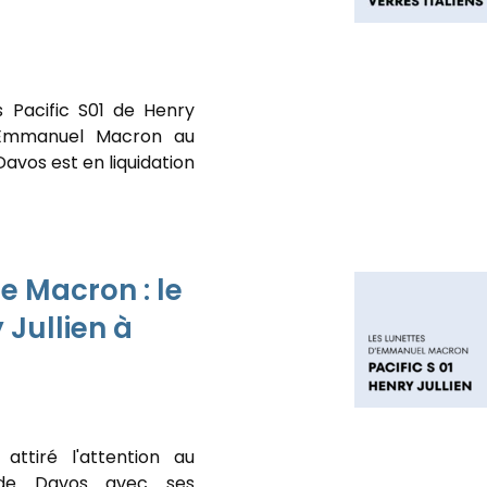
s Pacific S01 de Henry
r Emmanuel Macron au
vos est en liquidation
e Macron : le
 Jullien à
ttiré l'attention au
de Davos avec ses