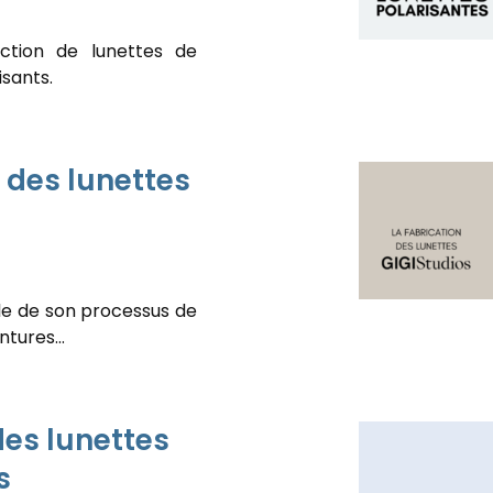
ction de lunettes de
isants.
n des lunettes
le de son processus de
ontures…
es lunettes
s